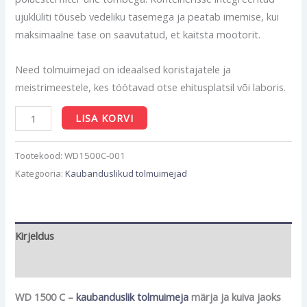
ujuklüliti tõuseb vedeliku tasemega ja peatab imemise, kui
maksimaalne tase on saavutatud, et kaitsta mootorit.
Need tolmuimejad on ideaalsed koristajatele ja
meistrimeestele, kes töötavad otse ehitusplatsil või laboris.
LISA KORVI
Tootekood:
WD1500C-001
Kategooria:
Kaubanduslikud tolmuimejad
Kirjeldus
Lisainfo
WD 1500 C –
kaubanduslik tolmuimeja
märja ja kuiva jaoks