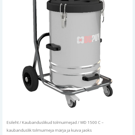
jaoks
kogus
Esileht
/
Kaubanduslikud tolmuimejad
/ WD 1500 C –
kaubanduslik tolmuimeja märja ja kuiva jaoks