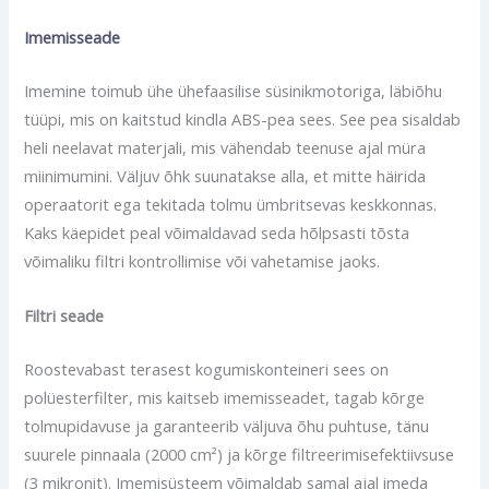
Imemisseade
Imemine toimub ühe ühefaasilise süsinikmotoriga, läbiõhu
tüüpi, mis on kaitstud kindla ABS-pea sees. See pea sisaldab
heli neelavat materjali, mis vähendab teenuse ajal müra
miinimumini. Väljuv õhk suunatakse alla, et mitte häirida
operaatorit ega tekitada tolmu ümbritsevas keskkonnas.
Kaks käepidet peal võimaldavad seda hõlpsasti tõsta
võimaliku filtri kontrollimise või vahetamise jaoks.
Filtri seade
Roostevabast terasest kogumiskonteineri sees on
polüesterfilter, mis kaitseb imemisseadet, tagab kõrge
tolmupidavuse ja garanteerib väljuva õhu puhtuse, tänu
suurele pinnaala (2000 cm²) ja kõrge filtreerimisefektiivsuse
(3 mikronit). Imemisüsteem võimaldab samal ajal imeda