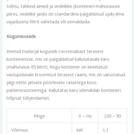
tolmu, tahkeid aineid ja vedelikke (konteineri mahutavuse
piires, vedelike jaoks on standardina paigaldatud ujuk) ilma
vajaduseta filtrit vahetada või eemaldada.
Kogumisseade
Imetud materjal koguneb roostevabast terasest
konteinerisse, mis on paigaldatud kallutatavale käru
(mahutavus 65 liitrit). Kogu konteiner on kinnitatud
vastupidavale kroomitud terasest raami, mis on varustatud
jälgi mitte jätvate pöörlevate ratastega koos
parkimissüsteemiga. Kallutatav käru võimaldab konteineri
hõlpsat tühjendamist.
Pinge
V – Hz
230 – 50
Võimsus
kW
1,1