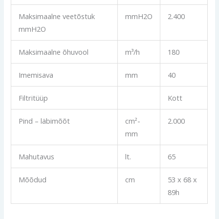
Maksimaalne veetõstuk
mmH2O
2.400
mmH2O
Maksimaalne õhuvool
m³/h
180
Imemisava
mm
40
Filtritüüp
Kott
Pind – läbimõõt
cm²-
2.000
mm
Mahutavus
lt.
65
Mõõdud
cm
53 x 68 x
89h