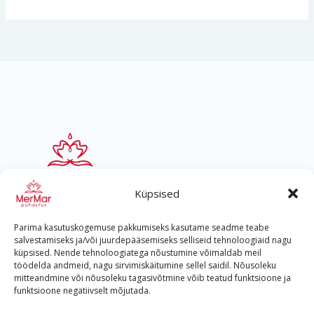
Küpsised
Parima kasutuskogemuse pakkumiseks kasutame seadme teabe
salvestamiseks ja/või juurdepääsemiseks selliseid tehnoloogiaid nagu
küpsised. Nende tehnoloogiatega nõustumine võimaldab meil
töödelda andmeid, nagu sirvimiskäitumine sellel saidil. Nõusoleku
mitteandmine või nõusoleku tagasivõtmine võib teatud funktsioone ja
Helista
funktsioone negatiivselt mõjutada.