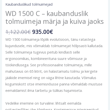
Kaubanduslikud tolmuimejad
WD 1500 C – kaubanduslik
tolmuimeja märja ja kuiva jaoks
1,122.00
€
935.00
€
WD 1500 tolmuimeja lõplik evolutsioon, tänu ratastega
kujundusele, mis võimaldab tolmuimejat hõlpsasti kallutada.
Selle tolmuimeja tugevus peitub kindlasti selle
ergonoomikas, kombineerituna suure võimsuse ja
töökindlusega. See professionaalne tolmuimeja, mille
mahutavus on 65 liitrit, on halastamatu tolmu ja kergete
jääkide imemisel ning on väga lihtne kasutada. Võimalus
kogumiskott otse imemisnõusse panna võimaldab mustuse
eemaldamist ilma tarbetu ja tülikas hajumiseta.
Vedelike imemine on turvaline: lihtsalt eemalda
polüesterfilter ühe tõmbega. Konteinerisse integreeritud