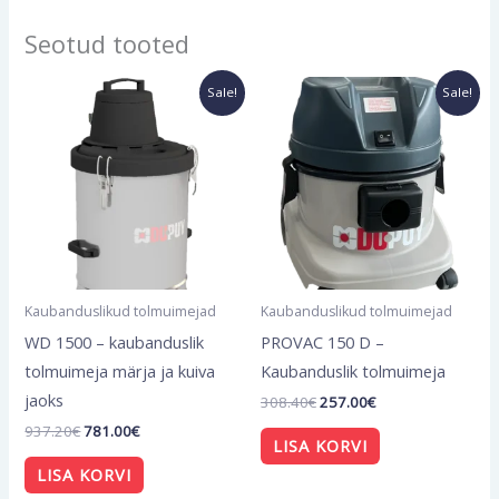
Seotud tooted
Algne
Current
Algne
Current
Sale!
Sale!
hind
price
hind
price
oli:
is:
oli:
is:
937.20€.
781.00€.
308.40€.
257.00€.
Kaubanduslikud tolmuimejad
Kaubanduslikud tolmuimejad
WD 1500 – kaubanduslik
PROVAC 150 D –
tolmuimeja märja ja kuiva
Kaubanduslik tolmuimeja
jaoks
308.40
€
257.00
€
937.20
€
781.00
€
LISA KORVI
LISA KORVI