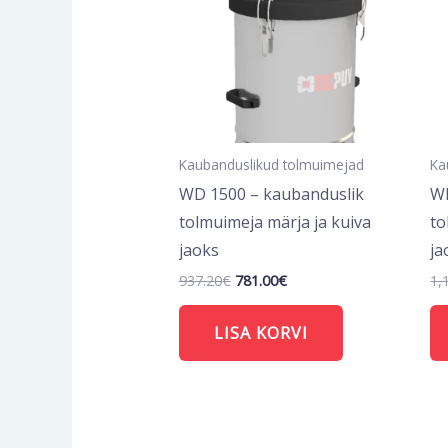
Kaubanduslikud tolmuimejad
Ka
WD 1500 – kaubanduslik
WD
tolmuimeja märja ja kuiva
to
jaoks
ja
937.20
€
781.00
€
1,
LISA KORVI