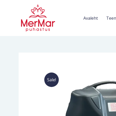
Skip
to
content
Avaleht
Teen
Sale!