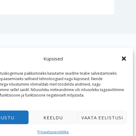
Helista
Küpsised
utuskogemuse pakkumiseks kasutame seadme teabe salvestamiseks
+372 533 400 57
depääsemiseks selliseid tehnoloogiaid nagu küpsised. Nende
atega nõustumine võimaldab meil töödelda andmeid, nagu
tumine sellel saidil. Nõusoleku mitteandmine või nõusoleku tagasivõtmine
Reg nr. 12784202
 funktsioone ja funktsioone negatiivselt mõjutada.
Lahtioleku ajad:
E-R 08.00-17.00
ÕUSTU
KEELDU
VAATA EELISTUSI
Privaatsuspoliitika