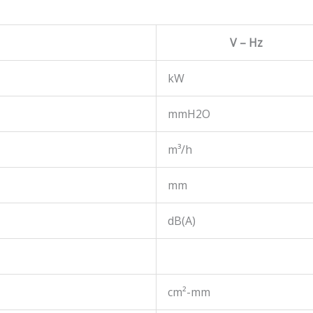
V – Hz
kW
mmH2O
m³/h
mm
dB(A)
cm²-mm