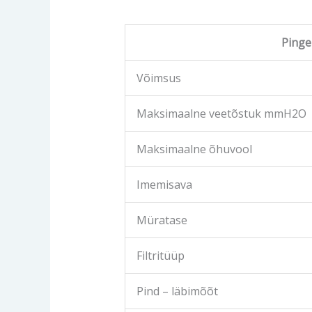
Pinge
Võimsus
Maksimaalne veetõstuk mmH2O
Maksimaalne õhuvool
Imemisava
Müratase
Filtritüüp
Pind – läbimõõt