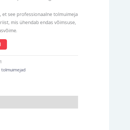
, et see professionaalne tolmuimeja
riist, mis ühendab endas võimsuse,
usvõime.
I
1
 tolmuimejad