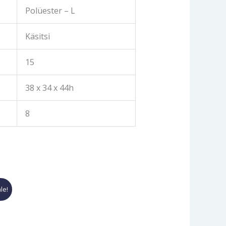
Polüester – L
Käsitsi
15
38 x 34 x 44h
8
le!