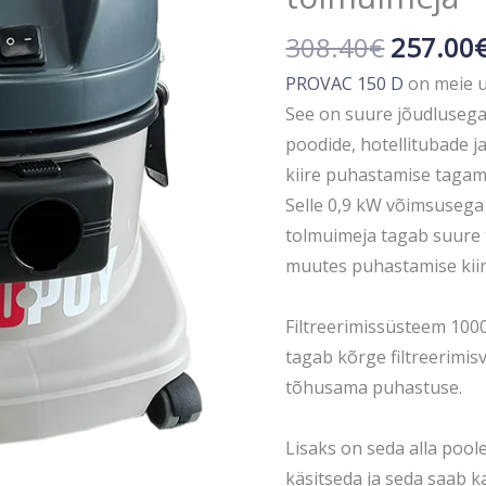
kogus
308.40
€
257.00
PROVAC 150 D
on meie u
See on suure jõudlusega
poodide, hotellitubade j
kiire puhastamise tagam
Selle 0,9 kW võimsusega
tolmuimeja tagab suure 
muutes puhastamise kii
Filtreerimissüsteem 1000
tagab kõrge filtreerimi
tõhusama puhastuse.
Lisaks on seda alla pool
käsitseda ja seda saab 