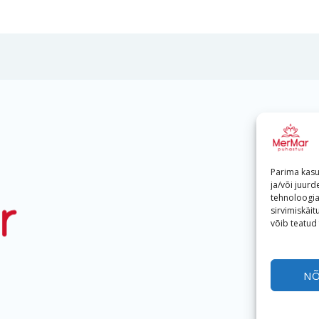
Parima kas
ja/või juur
tehnoloogi
sirvimiskäi
võib teatud
N