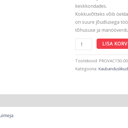
keskkondades.
Kokkuvõtteks võib öelda
on suure jõudlusega töö
tõhususe ja manööverd
LISA KORV
Tootekood:
PROVAC150-00
Kategooria:
Kaubanduslikud
uimeja