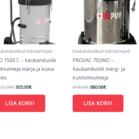
ubanduslikud tolmuimejad
Kaubanduslikud tolmuimejad
 1500 C – kaubanduslik
PROVAC 702WD –
lmuimeja märja ja kuiva
Kaubanduslik märg- ja
oks
kuivtolmuimeja
122.00
€
935.00
€
816.00
€
680.00
€
LISA KORVI
LISA KORVI