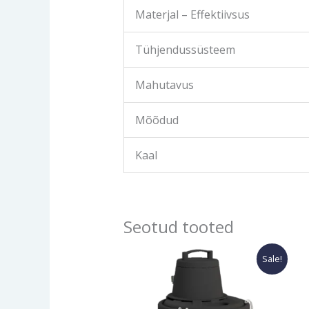
Materjal – Effektiivsus
Tühjendussüsteem
Mahutavus
Mõõdud
Kaal
Seotud tooted
Algne
Current
Sale!
hind
price
oli:
is:
937.20€.
781.00€.