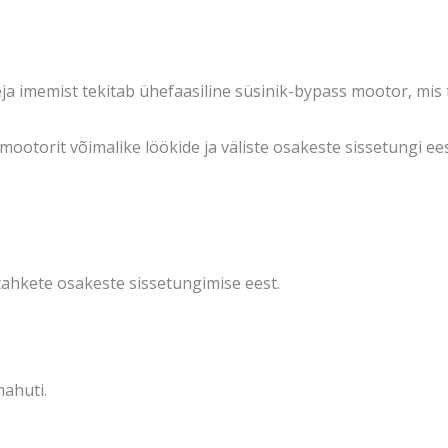
a imemist tekitab ühefaasiline süsinik-bypass mootor, mis 
mootorit võimalike löökide ja väliste osakeste sissetungi 
 tahkete osakeste sissetungimise eest.
mahuti.