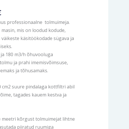
€
us professionaalne tolmuimeja.
 masin, mis on loodud kodude,
a väikeste käsitöökodade sügava ja
iseks.
 ja 180 m3/h õhuvooluga
tolmu ja prahi imemisvõimsuse,
remaks ja tõhusamaks.
 cm2 suure pindalaga kottfiltri abil
svõime, tagades kauem kestva ja
e meetri kõrgust tolmuimejat lihtne
kasutada piiratud ruumiga