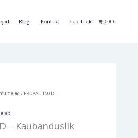
ejad
Blogi
Kontakt
Tule tööle
0.00€
Current
lmuimejad
/ PROVAC 150 D –
price
is:
ejad
.
257.00€.
D – Kaubanduslik