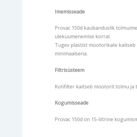
Imemisseade
Provac 150d kaubanduslik tolmuimej
ülekuumenemise korral.
Tugev plastist mootorikate kaitseb 
minimaalsena.
Filtrisüsteem
Kotifilter kaitseb mootorit tolmu ja
Kogumisseade
Provac 150d on 15-liitrine kogumis