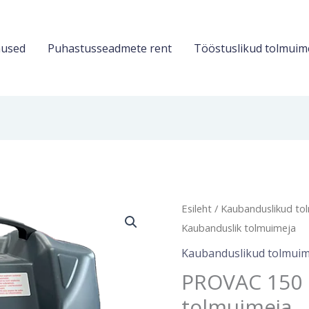
used
Puhastusseadmete rent
Tööstuslikud tolmuim
Algne
PROVAC
Esileht
/
Kaubanduslikud to
hind
150
Kaubanduslik tolmuimeja
oli:
D
Kaubanduslikud tolmuim
308.40€
–
PROVAC 150 
Kaubanduslik
tolmuimeja
tolmuimeja