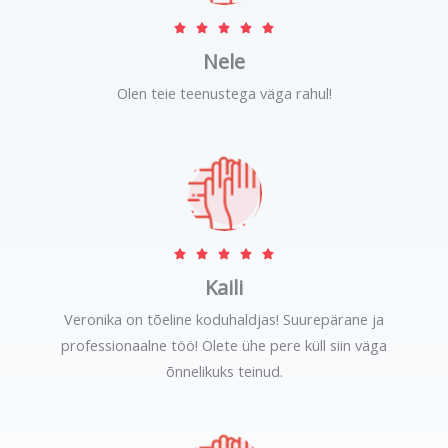
R





a
Nele
t
Olen teie teenustega väga rahul!
e
d
5
o
u
t
R





o
a
Kaili
f
t
5
Veronika on tõeline koduhaldjas! Suurepärane ja
e
professionaalne töö! Olete ühe pere küll siin väga
d
õnnelikuks teinud.
5
o
u