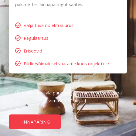
palume Teil hinnapäringut saates:
Välja tuua objekti suurus
Regulaarsus
Erisoovid
Pildid/võimalusel vaatame koos objekti üle
Me oleme oma ala parimad ja oleme olnud seda juba
viimased 10 aastat.
HINNAPÄRING