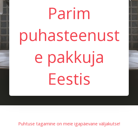
Parim
puhasteenust
e pakkuja
Eestis
Puhtuse tagamine on meie igapäevane väljakutse!