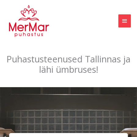
Skip
MAI
to
content
MEN
Puhastusteenused Tallinnas ja
lähi ümbruses!