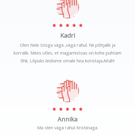
t
o
f
R





5
a
Kadri
t
Olen Nele tööga väga ,väga rahul. Nii põhjalik ja
e
korralik. Mees ütles, et magamistoas on kohe puhtam
d
õhk. Lõpuks leidsime omale hea koristaja.Aitäh!
5
o
u
t
o
f
R





5
a
Annika
t
Ma olen väga rahul Kristiinaga.
e