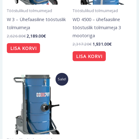
Tööstulikud tolmuimejad
Tööstulikud tolmuimejad
W 3 – Ühefaasiline tööstuslik
WD 4500 – ühefaasiline
tolmuimeja
tööstuslik tolmuimeja 3
mootoriga
2,626.80
€
2,189.00
€
2,317.20
€
1,931.00
€
LISA KORVI
LISA KORVI
Algne
Current
Sale!
hind
price
oli:
is:
4,606.80€.
3,839.00€.