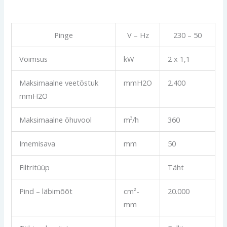
Pinge
V – Hz
230 – 50
Võimsus
kW
2 x 1,1
Maksimaalne veetõstuk
mmH2O
2.400
mmH2O
Maksimaalne õhuvool
m³/h
360
Imemisava
mm
50
Filtritüüp
Täht
Pind – läbimõõt
cm²-
20.000
mm