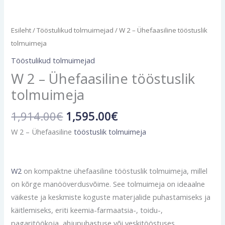
Esileht
/
Tööstulikud tolmuimejad
/ W 2 – Ühefaasiline tööstuslik
tolmuimeja
Tööstulikud tolmuimejad
W 2 – Ühefaasiline tööstuslik
tolmuimeja
1,914.00
€
1,595.00
€
W 2 – Ühefaasiline
tööstuslik tolmuimeja
W2
on kompaktne ühefaasiline tööstuslik tolmuimeja, millel
on kõrge manööverdusvõime. See tolmuimeja on ideaalne
väikeste ja keskmiste koguste materjalide puhastamiseks ja
käitlemiseks, eriti keemia-farmaatsia-, toidu-,
pagaritöökoja, ahjupuhastuse või veskitööstuses.