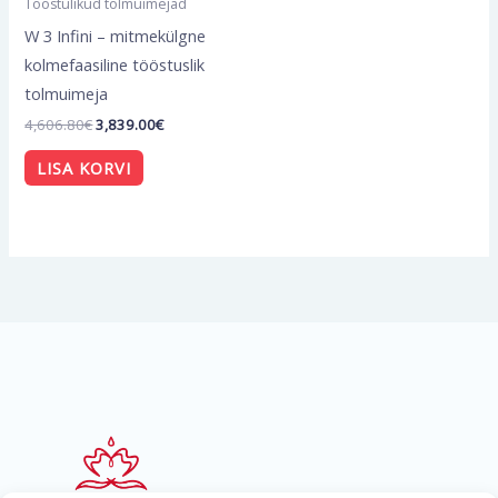
Tööstulikud tolmuimejad
W 3 Infini – mitmekülgne
kolmefaasiline tööstuslik
tolmuimeja
4,606.80
€
3,839.00
€
LISA KORVI