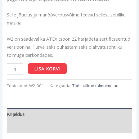
Selle jõudlus ja manööverdusvõime teevad sellest sobiliku
masina.
W2 on saadaval ka ATEX tsoon 22 harjadeta sertifitseeritud
versioonina. Turvaliseks puhastamiseks plahvatusohtliku
tolmuga piirkondades.
LISA KORVI
Tootekood:
W2-001
Kategooria:
Tööstulikud tolmuimejad
Kirjeldus
Lisainfo