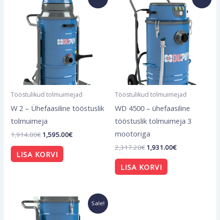
hind
price
hind
price
oli:
is:
oli:
is:
1,914.00€.
1,595.00€.
2,317.20€.
1,931.00€.
Tööstulikud tolmuimejad
Tööstulikud tolmuimejad
W 2 – Ühefaasiline tööstuslik
WD 4500 – ühefaasiline
tolmuimeja
tööstuslik tolmuimeja 3
mootoriga
1,914.00
€
1,595.00
€
2,317.20
€
1,931.00
€
LISA KORVI
LISA KORVI
Algne
Current
Sale!
hind
price
oli:
is: