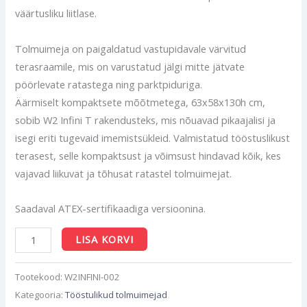
väärtusliku liitlase.
Tolmuimeja on paigaldatud vastupidavale värvitud
terasraamile, mis on varustatud jälgi mitte jätvate
pöörlevate ratastega ning parktpiduriga.
Äärmiselt kompaktsete mõõtmetega, 63x58x130h cm,
sobib W2 Infini T rakendusteks, mis nõuavad pikaajalisi ja
isegi eriti tugevaid imemistsükleid. Valmistatud tööstuslikust
terasest, selle kompaktsust ja võimsust hindavad kõik, kes
vajavad liikuvat ja tõhusat ratastel tolmuimejat.
Saadaval ATEX-sertifikaadiga versioonina.
LISA KORVI
Tootekood:
W2INFINI-002
Kategooria:
Tööstulikud tolmuimejad