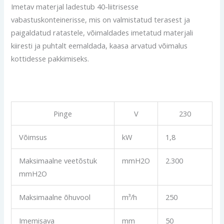
Imetav materjal ladestub 40-liitrisesse
vabastuskonteinerisse, mis on valmistatud terasest ja
paigaldatud ratastele, võimaldades imetatud materjali
kiiresti ja puhtalt eemaldada, kaasa arvatud võimalus
kottidesse pakkimiseks.
Pinge
V
230
Võimsus
kW
1,8
Maksimaalne veetõstuk
mmH2O
2.300
mmH2O
Maksimaalne õhuvool
m³/h
250
Imemisava
mm
50