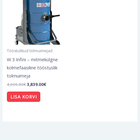
4,606.80€.
3,839.00€.
Tööstulikud tolmuimejad
W 3 Infini – mitmekülgne
kolmefaasiline tööstuslik
tolmuimeja
4,606.80
€
3,839.00
€
LISA KORVI