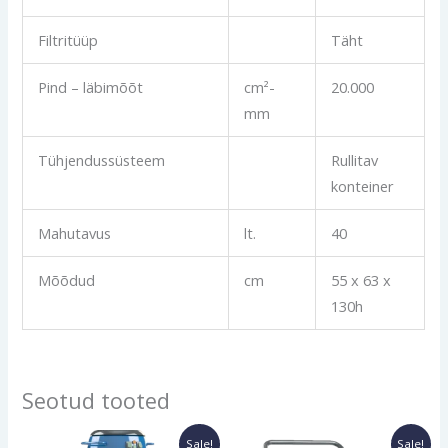
Filtritüüp
Täht
Pind – läbimõõt
cm²-
20.000
mm
Tühjendussüsteem
Rullitav
konteiner
Mahutavus
lt.
40
Mõõdud
cm
55 x 63 x
130h
Seotud tooted
Algne
Current
Algne
Current
Sale!
Sale!