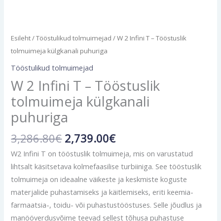
Esileht
/
Tööstulikud tolmuimejad
/ W 2 Infini T – Tööstuslik
tolmuimeja külgkanali puhuriga
Tööstulikud tolmuimejad
W 2 Infini T – Tööstuslik
tolmuimeja külgkanali
puhuriga
3,286.80
€
2,739.00
€
W2 Infini T on tööstuslik tolmuimeja, mis on varustatud
lihtsalt käsitsetava kolmefaasilise turbiiniga. See tööstuslik
tolmuimeja on ideaalne väikeste ja keskmiste koguste
materjalide puhastamiseks ja käitlemiseks, eriti keemia-
farmaatsia-, toidu- või puhastustööstuses. Selle jõudlus ja
manööverdusvõime teevad sellest tõhusa puhastuse