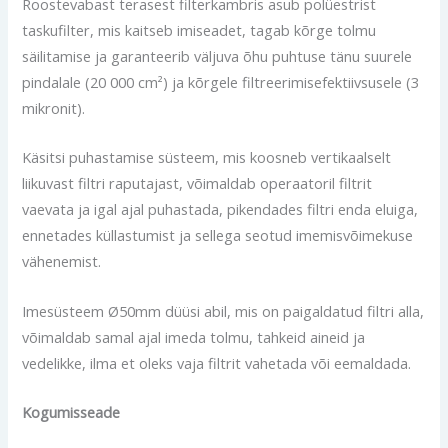
Roostevabast terasest filterkambris asub polüestrist
taskufilter, mis kaitseb imiseadet, tagab kõrge tolmu
säilitamise ja garanteerib väljuva õhu puhtuse tänu suurele
pindalale (20 000 cm²) ja kõrgele filtreerimisefektiivsusele (3
mikronit).
Käsitsi puhastamise süsteem, mis koosneb vertikaalselt
liikuvast filtri raputajast, võimaldab operaatoril filtrit
vaevata ja igal ajal puhastada, pikendades filtri enda eluiga,
ennetades küllastumist ja sellega seotud imemisvõimekuse
vähenemist.
Imesüsteem Ø50mm düüsi abil, mis on paigaldatud filtri alla,
võimaldab samal ajal imeda tolmu, tahkeid aineid ja
vedelikke, ilma et oleks vaja filtrit vahetada või eemaldada.
Kogumisseade