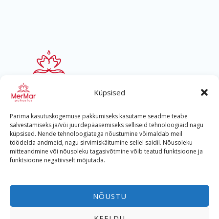
Küpsised
Parima kasutuskogemuse pakkumiseks kasutame seadme teabe
salvestamiseks ja/või juurdepääsemiseks selliseid tehnoloogiaid nagu
küpsised. Nende tehnoloogiatega nõustumine võimaldab meil
töödelda andmeid, nagu sirvimiskäitumine sellel saidil. Nõusoleku
mitteandmine või nõusoleku tagasivõtmine võib teatud funktsioone ja
Helista
funktsioone negatiivselt mõjutada.
+372 533 400 57
NÕUSTU
Reg nr. 12784202
KEELDU