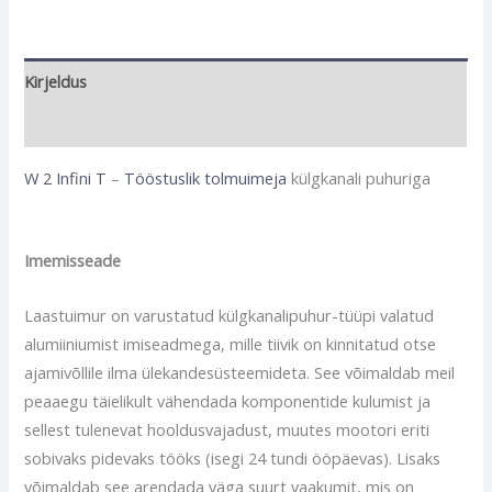
Kirjeldus
Lisainfo
W 2 Infini T
–
Tööstuslik tolmuimeja
külgkanali puhuriga
Imemisseade
Laastuimur on varustatud külgkanalipuhur-tüüpi valatud
alumiiniumist imiseadmega, mille tiivik on kinnitatud otse
ajamivõllile ilma ülekandesüsteemideta. See võimaldab meil
peaaegu täielikult vähendada komponentide kulumist ja
sellest tulenevat hooldusvajadust, muutes mootori eriti
sobivaks pidevaks tööks (isegi 24 tundi ööpäevas). Lisaks
võimaldab see arendada väga suurt vaakumit, mis on