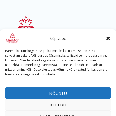
Küpsised
Parima kasutuskogemuse pakkumiseks kasutame seadme teabe
salvestamiseks ja/või juurdepääsemiseks selliseid tehnoloogiaid nagu
küpsised. Nende tehnoloogiatega nõustumine võimaldab meil
töödelda andmeid, nagu sirvimiskäitumine sellel saidil. Nõusoleku
mitteandmine või nõusoleku tagasivõtmine võib teatud funktsioone ja
Helista
funktsioone negatiivselt mõjutada.
+372 533 400 57
NÕUSTU
Reg nr. 12784202
KEELDU
Lahtioleku ajad:
E-R 08.00-17.00