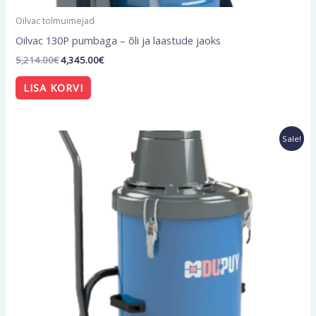
Oilvac tolmuimejad
Oilvac 130P pumbaga – õli ja laastude jaoks
5,214.00
€
4,345.00
€
LISA KORVI
Algne
Current
Sale!
hind
price
oli:
is:
1,683.60€.
1,403.00€.