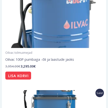
Oilvac tolmuimejad
Oilvac 100P pumbaga -õli ja laastude jaoks
3,954.00
€
3,295.00
€
LISA KORVI
Algne
Current
Sale!
hind
price
oli:
is:
3,801.60€.
3,168.00€.