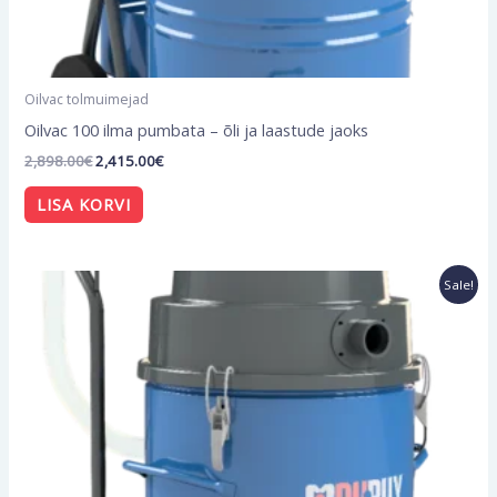
Oilvac tolmuimejad
Oilvac 100 ilma pumbata – õli ja laastude jaoks
2,898.00
€
2,415.00
€
LISA KORVI
Algne
Current
Sale!
hind
price
oli:
is:
3,954.00€.
3,295.00€.