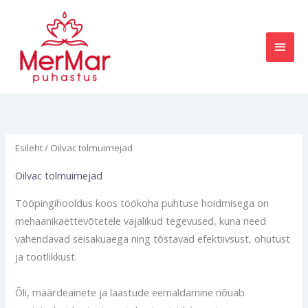
Skip
MAI
to
content
MEN
Esileht
/ Oilvac tolmuimejad
Oilvac tolmuimejad
Tööpingihooldus koos töökoha puhtuse hoidmisega on
mehaanikaettevõtetele vajalikud tegevused, kuna need
vähendavad seisakuaega ning tõstavad efektiivsust, ohutust
ja tootlikkust.
Õli, määrdeainete ja laastude eemaldamine nõuab