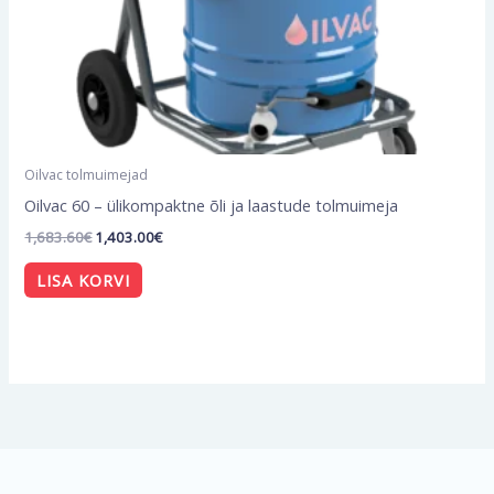
Oilvac tolmuimejad
Oilvac 60 – ülikompaktne õli ja laastude tolmuimeja
1,683.60
€
1,403.00
€
LISA KORVI