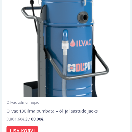
Oilvac tolmuimejad
Oilvac 130 ilma pumbata – õli ja laastude jaoks
3,801.60
€
3,168.00
€
LISA KORVI