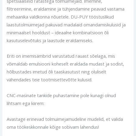
spetsiaalseid ratastega tolmuimejaid. Imemine,
filtreerimine, eraldamine ja tühjendamine peavad vastama
mehaanika valdkonna nõuetele. DU-PUY tööstuslikud
laastutolmuimejad pakuvad madalaid omandamiskulusid ja
minimaalset hooldust – ideaalne kombinatsioon õli
kasutuselevõtuks ja laastude eraldamiseks.
Eriti on imemisämbrid varustatud rauast sõelaga, mis
võimaldab emulsiooni koheselt eraldada mudast ja sodist,
hõlbustades imetud õli taaskasutust ning oluliselt
vähendades teie tootmisettevõtte kulusid.
CNC-masinate tankide puhastamine pole kunagi olnud
lihtsam ega kiirem:
Avastage erinevad tolmuimejamudeline mudelid, et valida
oma töökeskkonnale kõige sobivam lahendus!